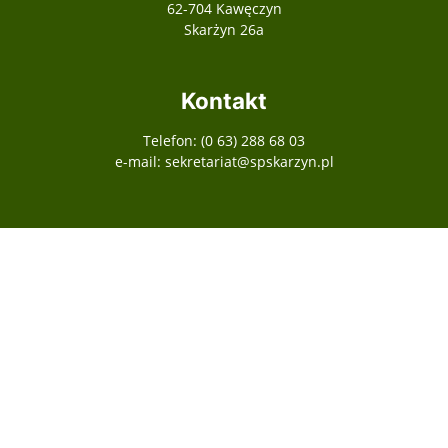
62-704 Kawęczyn
Skarżyn 26a
Kontakt
Telefon: (0 63) 288 68 03
e-mail: sekretariat@spskarzyn.pl