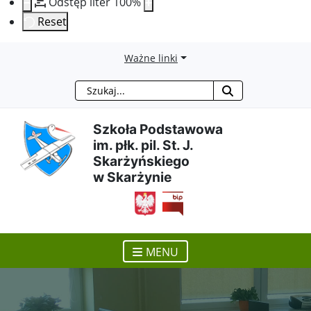
Odstęp liter
100
%
Reset
Przejdź
Przejdź
Przejdź
Przejdź
Ważne linki
Szukaj
do
do
do
do
treści
menu
wyszukiwarki
mapy
Szkoła Podstawowa
im. płk. pil. St. J.
głównej
nawigacyjnego
strony
Skarżyńskiego
w Skarżynie
otwiera się w nowym ok
MENU