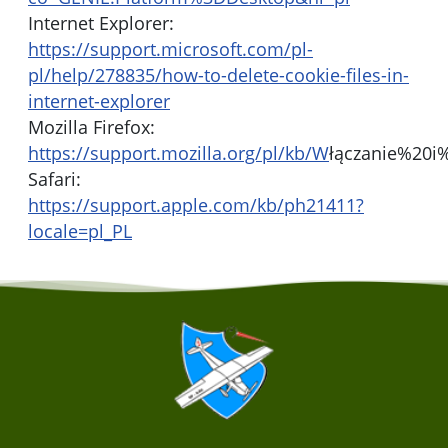
Internet Explorer:
https://support.microsoft.com/pl-
pl/help/278835/how-to-delete-cookie-files-in-
internet-explorer
Mozilla Firefox:
https://support.mozilla.org/pl/kb/W
łączanie%20i
Safari:
https://support.apple.com/kb/ph21411?
locale=pl_PL