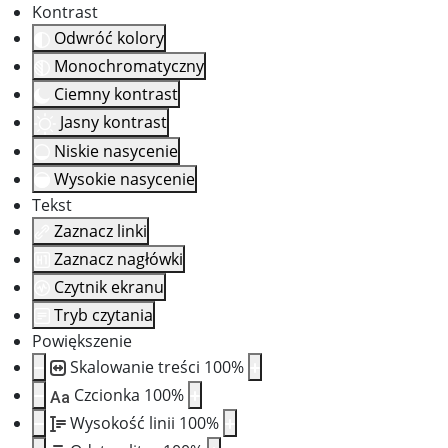
Kontrast
Odwróć kolory
Monochromatyczny
Ciemny kontrast
Jasny kontrast
Niskie nasycenie
Wysokie nasycenie
Tekst
Zaznacz linki
Zaznacz nagłówki
Czytnik ekranu
Tryb czytania
Powiększenie
Skalowanie treści
100
%
Czcionka
100
%
Aa
Wysokość linii
100
%