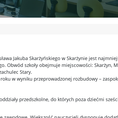
sława Jakuba Skarżyńskiego w Skarżynie jest najmni
ego. Obwód szkoły obejmuje miejscowości: Skarżyn, M
zachulec Stary.
 roku w wyniku przeprowadzonej rozbudowy – zaspoka
ddziały przedszkolne, do których poza dziećmi sześcio
je zawodowe. Większość nauczycieli dysponuje dodat