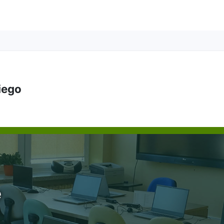
kiego
e