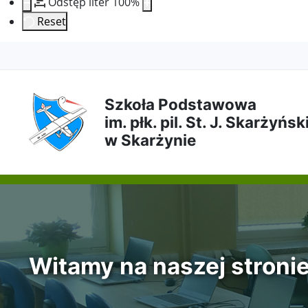
Odstęp liter
100
%
Reset
Przejdź
Przejdź
Przejdź
Przejdź
do
do
do
do
Szkoła Podstawowa
im. płk. pil. St. J. Skarżyńs
treści
menu
wyszukiwarki
mapy
w Skarżynie
głównej
nawigacyjnego
strony
Witamy na naszej stroni