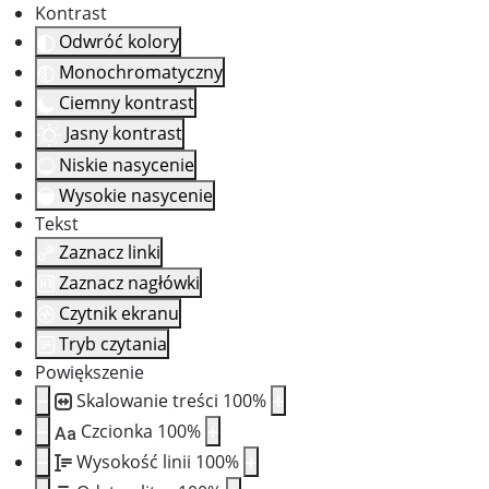
Kontrast
Odwróć kolory
Monochromatyczny
Ciemny kontrast
Jasny kontrast
Niskie nasycenie
Wysokie nasycenie
Tekst
Zaznacz linki
Zaznacz nagłówki
Czytnik ekranu
Tryb czytania
Powiększenie
Skalowanie treści
100
%
Czcionka
100
%
Aa
Wysokość linii
100
%