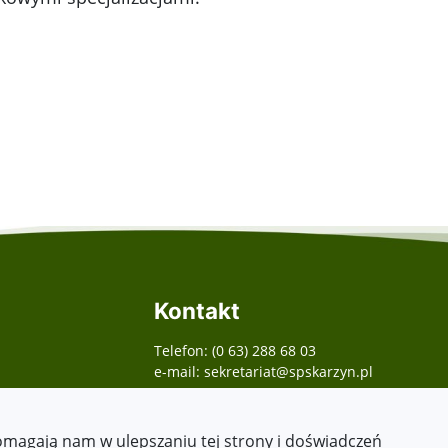
Kontakt
Telefon: (0 63) 288 68 03
e-mail: sekretariat@spskarzyn.pl
pomagają nam w ulepszaniu tej strony i doświadczeń