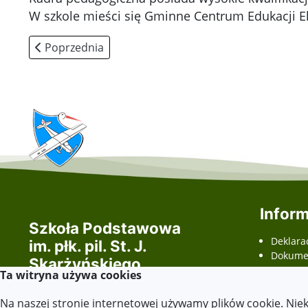
W szkole mieści się Gminne Centrum Edukacji E
Poprzednia strona: Historia Szkoły
Poprzednia
Inform
Szkoła Podstawowa
Deklara
im. płk. pil. St. J.
Dokumen
Skarżyńskiego
(ETR - E
Ta witryna używa cookies
w Skarżynie
odczyty
wnioski
Na naszej stronie internetowej używamy plików cookie. Nie