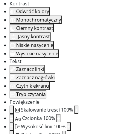
Kontrast
Odwróć kolory
Monochromatyczny
Ciemny kontrast
Jasny kontrast
Niskie nasycenie
Wysokie nasycenie
Tekst
Zaznacz linki
Zaznacz nagłówki
Czytnik ekranu
Tryb czytania
Powiększenie
Skalowanie treści
100
%
Czcionka
100
%
Aa
Wysokość linii
100
%