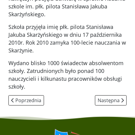
szkole im. płk. pilota Stanisława Jakuba
Skarżyńskiego.
Szkoła przyjęła imię płk. pilota Stanisława
Jakuba Skarżyńskiego w dniu 17 października
2010r. Rok 2010 zamyka 100-lecie nauczania w
Skarżynie.
Wydano blisko 1000 świadectw absolwentom
szkoły. Zatrudnionych było ponad 100
nauczycieli i kilkunastu pracowników obsługi
szkoły.
Poprzednia strona: Nasz patron
Następna strona
Poprzednia
Następna