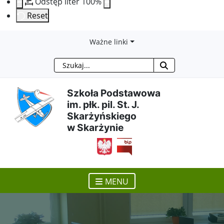
Odstęp liter
100
%
Reset
Przejdź
Przejdź
Przejdź
Przejdź
Ważne linki
Szukaj
do
do
do
do
treści
menu
wyszukiwarki
mapy
Szkoła Podstawowa
im. płk. pil. St. J.
głównej
nawigacyjnego
strony
Skarżyńskiego
w Skarżynie
otwiera się w nowym ok
MENU