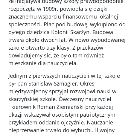
że inicjatywa budowy szkoły prawdopodobnie
rozpoczęta w 1909r. powiodła się dzięki
znacznemu wsparciu finansowemu lokalnej
społeczności. Plac pod budowę, wykupiono od
byłego dziedzica Kolonii Skarżyn. Budowa
trwała około dwóch lat. W nowo wybudowanej
szkole otwarto trzy klasy. Z przekazów
dowiadujemy sic, że było tam również
mieszkanie dla nauczyciela.
Jednym z pierwszych nauczycieli w tej szkole
był pan Stanisław Szmagier. Okres
międzywojenny sprzyjał rozwojowi nauki w
skarżyńskiej szkole. Ówczesny nauczyciel
i kierownik Roman Ziemiański przy każdej
okazji wskazywał osobistym patriotycznym
przykładem oddanie ojczyźnie. Nauczanie
nieprzerwanie trwało do wybuchu II wojny