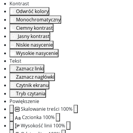
Kontrast
Odwróć kolory
Monochromatyczny
Ciemny kontrast
Jasny kontrast
Niskie nasycenie
Wysokie nasycenie
Tekst
Zaznacz linki
Zaznacz nagłówki
Czytnik ekranu
Tryb czytania
Powiększenie
Skalowanie treści
100
%
Czcionka
100
%
Aa
Wysokość linii
100
%