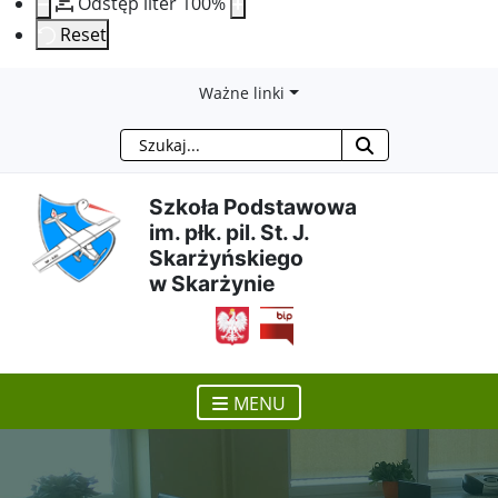
Odstęp liter
100
%
Reset
Przejdź
Przejdź
Przejdź
Przejdź
Ważne linki
Szukaj
do
do
do
do
treści
menu
wyszukiwarki
mapy
Szkoła Podstawowa
im. płk. pil. St. J.
głównej
nawigacyjnego
strony
Skarżyńskiego
w Skarżynie
otwiera się w nowym ok
MENU