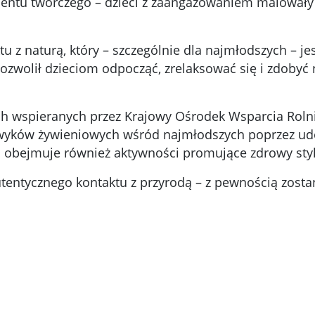
mentu twórczego – dzieci z zaangażowaniem malowały 
tu z naturą, który – szczególnie dla najmłodszych – 
 pozwolił dzieciom odpocząć, zrelaksować się i zdoby
ch wspieranych przez Krajowy Ośrodek Wsparcia Rolni
awyków żywieniowych wśród najmłodszych poprzez ud
ejmuje również aktywności promujące zdrowy styl ż
autentycznego kontaktu z przyrodą – z pewnością zost