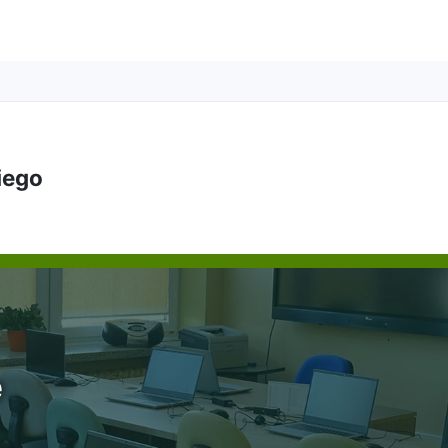
kiego
e