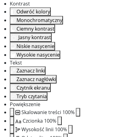
Kontrast
Odwróć kolory
Monochromatyczny
Ciemny kontrast
Jasny kontrast
Niskie nasycenie
Wysokie nasycenie
Tekst
Zaznacz linki
Zaznacz nagłówki
Czytnik ekranu
Tryb czytania
Powiększenie
Skalowanie treści
100
%
Czcionka
100
%
Aa
Wysokość linii
100
%