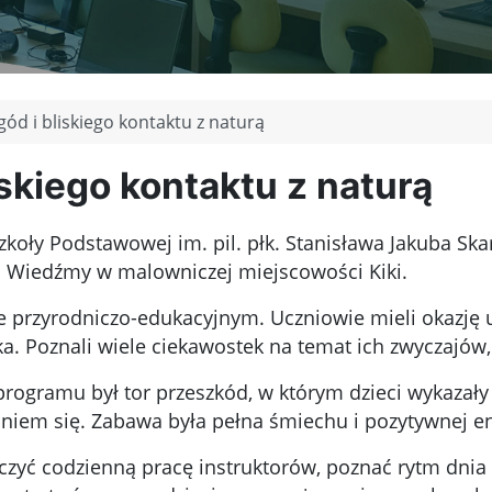
gód i bliskiego kontaktu z naturą
iskiego kontaktu z naturą
Szkoły Podstawowej im. pil. płk. Stanisława Jakuba Sk
j Wiedźmy w malowniczej miejscowości Kiki.
e przyrodniczo-edukacyjnym. Uczniowie mieli okazję u
a. Poznali wiele ciekawostek na temat ich zwyczajów, 
gramu był tor przeszkód, w którym dzieci wykazały s
iem się. Zabawa była pełna śmiechu i pozytywnej en
zyć codzienną pracę instruktorów, poznać rytm dnia z