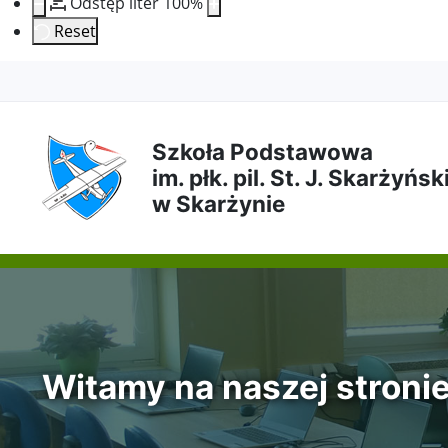
Odstęp liter
100
%
Reset
Przejdź
Przejdź
Przejdź
Przejdź
do
do
do
do
Szkoła Podstawowa
im. płk. pil. St. J. Skarżyńs
treści
menu
wyszukiwarki
mapy
w Skarżynie
głównej
nawigacyjnego
strony
Witamy na naszej stroni