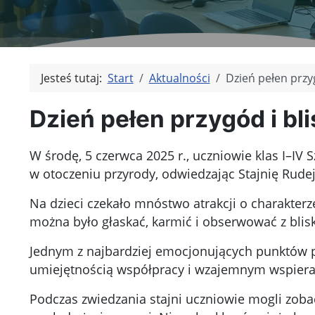
Jesteś tutaj:
Start
Aktualności
Dzień pełen przy
Dzień pełen przygód i bl
W środę, 5 czerwca 2025 r., uczniowie klas I–IV 
w otoczeniu przyrody, odwiedzając Stajnię Rude
Na dzieci czekało mnóstwo atrakcji o charakterz
można było głaskać, karmić i obserwować z blisk
Jednym z najbardziej emocjonujących punktów pro
umiejętnością współpracy i wzajemnym wspieran
Podczas zwiedzania stajni uczniowie mogli zobac