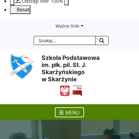
Odstęp liter
100
%
Reset
Przejdź
Przejdź
Przejdź
Przejdź
Ważne linki
Szukaj
do
do
do
do
treści
menu
wyszukiwarki
mapy
Szkoła Podstawowa
im. płk. pil. St. J.
głównej
nawigacyjnego
strony
Skarżyńskiego
w Skarżynie
otwiera się w nowym ok
MENU