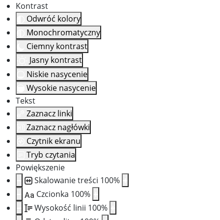
Kontrast
Odwróć kolory
Monochromatyczny
Ciemny kontrast
Jasny kontrast
Niskie nasycenie
Wysokie nasycenie
Tekst
Zaznacz linki
Zaznacz nagłówki
Czytnik ekranu
Tryb czytania
Powiększenie
Skalowanie treści
100
%
Czcionka
100
%
Aa
Wysokość linii
100
%